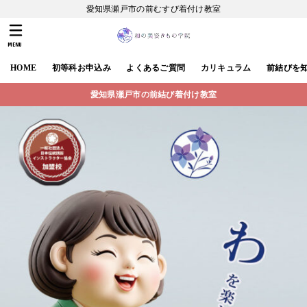
愛知県瀬戸市の前むすび着付け教室
MENU
HOME
初等科お申込み
よくあるご質問
カリキュラム
前結びを
愛知県瀬戸市の前結び着付け教室